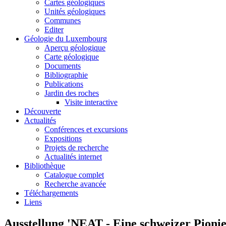
Cartes géologiques
Unités géologiques
Communes
Editer
Géologie du Luxembourg
Aperçu géologique
Carte géologique
Documents
Bibliographie
Publications
Jardin des roches
Visite interactive
Découverte
Actualités
Conférences et excursions
Expositions
Projets de recherche
Actualités internet
Bibliothèque
Catalogue complet
Recherche avancée
Téléchargements
Liens
Ausstellung 'NEAT - Eine schweizer Pioni