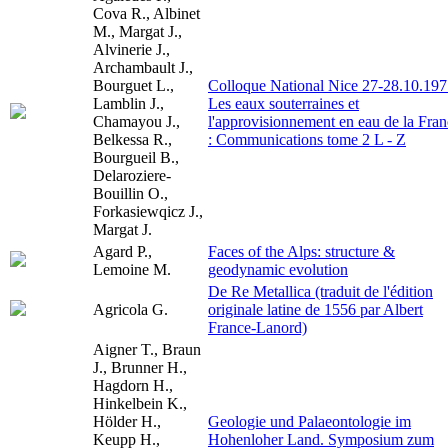
Cova R., Albinet
M., Margat J.,
Alvinerie J.,
Archambault J.,
Bourguet L.,
Colloque National Nice 27-28.10.197
Lamblin J.,
Les eaux souterraines et
Chamayou J.,
l'approvisionnement en eau de la Fra
Belkessa R.,
: Communications tome 2 L - Z
Bourgueil B.,
Delaroziere-
Bouillin O.,
Forkasiewqicz J.,
Margat J.
Agard P.,
Faces of the Alps: structure &
Lemoine M.
geodynamic evolution
De Re Metallica (traduit de l'édition
Agricola G.
originale latine de 1556 par Albert
France-Lanord)
Aigner T., Braun
J., Brunner H.,
Hagdorn H.,
Hinkelbein K.,
Hölder H.,
Geologie und Palaeontologie im
Keupp H.,
Hohenloher Land. Symposium zum