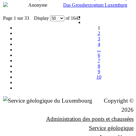
Anonyme
Das Grossherzogtum Luxemburg
Page 1 sur 33 Display
of 1642
1
2
3
4
...
6
7
8
9
10
Copyright ©
2026
Administration des ponts et chaussées
Service géologique