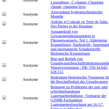
Anonyme
Luxemburg : C-change: Changing
climate, changing lives
Anwendung hydrogeochemischer
Anonyme
Modelle
Ardoise et Coticule en Terre de Salm.
Anonyme
Des Pierres et des Hommes
Aussagekraft von
Gewaessergüteparametern in
Fliessgewaessern. Teil 1, Allgemeine
Anonyme
Kenngrössen, Naehrstoffe, Spurenstof
und anorganische Schadenstoffe,
Biologische Kenngrössen
Bau und Betrieb von
Grundwasserbeschaffenheitsmessstell
Anonyme
Wasserversorgung : DK: 556.34.042:
628.112,
Bedeutung biologischer Vorgaenge fü
Anonyme
die Beschaffenheit des Grundwassers
Beitraege zu Problemen der zeit- und
schichtgebundenen
Lagerstaettenbildung : Vortraege der
Anonyme
GDMB-Fachsektion
Lagerstaettenforschung am 16./17.
Februar in München