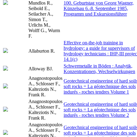
Mundlos R.,
100. Geburtstag von Georg Wagner,
Seibold E.,
Künzelsau 6.-8. September 1985,
Seilacher A.,
Programm und Exkursionsführer
Simon T.,
Urlichs M.,
Wolff G., Wurm
F.
Effective on-the-job training in
hydrology: a guide for supervisors of
Allaburton R.
hydrology technicians : IHP-III projec
14.1(c)
Schwermetalle in Böden : Analytik,
Alloway BJ.
Konzentrationen, Wechselwirkungen
Anagnostopoulos
Geotechnical engineering of hard soils
A., Schlosser F.,
soft rocks = La géotechnique des sols
Kalteziotis N.,
indurés - roches tendres Volume 1
Frank R.
Anagnostopoulos
Geotechnical engineering of hard soils
A., Schlosser F.,
soft rocks = La géotechnique des sols
Kalteziotis N.,
indurés - roches tendres Volume 2
Frank R.
Anagnostopoulos
Geotechnical engineering of hard soils
A., Schlosser F.,
soft rocks = La géotechnique des sols
Kalteziotis N.,