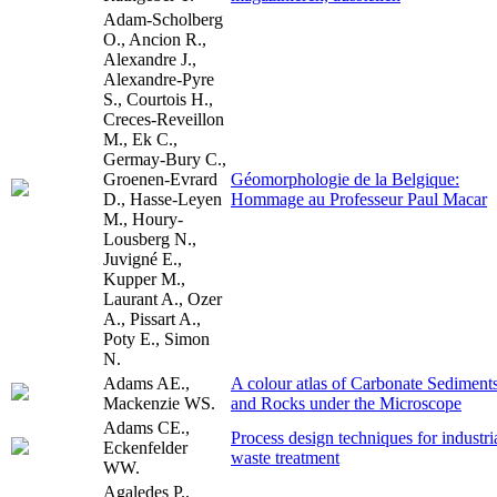
Adam-Scholberg
O., Ancion R.,
Alexandre J.,
Alexandre-Pyre
S., Courtois H.,
Creces-Reveillon
M., Ek C.,
Germay-Bury C.,
Groenen-Evrard
Géomorphologie de la Belgique:
D., Hasse-Leyen
Hommage au Professeur Paul Macar
M., Houry-
Lousberg N.,
Juvigné E.,
Kupper M.,
Laurant A., Ozer
A., Pissart A.,
Poty E., Simon
N.
Adams AE.,
A colour atlas of Carbonate Sediment
Mackenzie WS.
and Rocks under the Microscope
Adams CE.,
Process design techniques for industri
Eckenfelder
waste treatment
WW.
Agaledes P.,