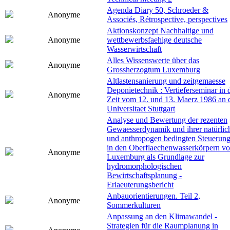
Agenda Diary 50, Schroeder &
Anonyme
Associés, Rétrospective, perspectives
Aktionskonzept Nachhaltige und
Anonyme
wettbewerbsfaehige deutsche
Wasserwirtschaft
Alles Wissenswerte über das
Anonyme
Grossherzogtum Luxemburg
Altlastensanierung und zeitgemaesse
Deponietechnik : Vertieferseminar in 
Anonyme
Zeit vom 12. und 13. Maerz 1986 an 
Universitaet Stuttgart
Analyse und Bewertung der rezenten
Gewaesserdynamik und ihrer natürlic
und anthropogen bedingten Steuerun
in den Oberflaechenwasserkörpern v
Anonyme
Luxemburg als Grundlage zur
hydromorphologischen
Bewirtschaftsplanung -
Erlaeuterungsbericht
Anbauorientierungen. Teil 2,
Anonyme
Sommerkulturen
Anpassung an den Klimawandel -
Strategien für die Raumplanung in