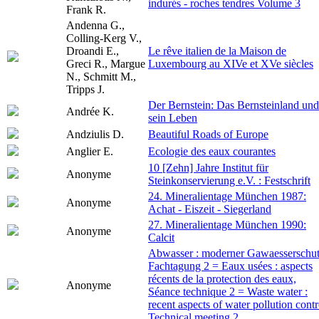
indurés - roches tendres Volume 3
Frank R.
Andenna G.,
Colling-Kerg V.,
Droandi E.,
Le rêve italien de la Maison de
Greci R., Margue
Luxembourg au XIVe et XVe siècles
N., Schmitt M.,
Tripps J.
Der Bernstein: Das Bernsteinland und
Andrée K.
sein Leben
Andziulis D.
Beautiful Roads of Europe
Anglier E.
Ecologie des eaux courantes
10 [Zehn] Jahre Institut für
Anonyme
Steinkonservierung e.V. : Festschrift
24. Mineralientage München 1987:
Anonyme
Achat - Eiszeit - Siegerland
27. Mineralientage München 1990:
Anonyme
Calcit
Abwasser : moderner Gawaesserschut
Fachtagung 2 = Eaux usées : aspects
récents de la protection des eaux,
Anonyme
Séance technique 2 = Waste water :
recent aspects of water pollution contr
Technical meeting 2