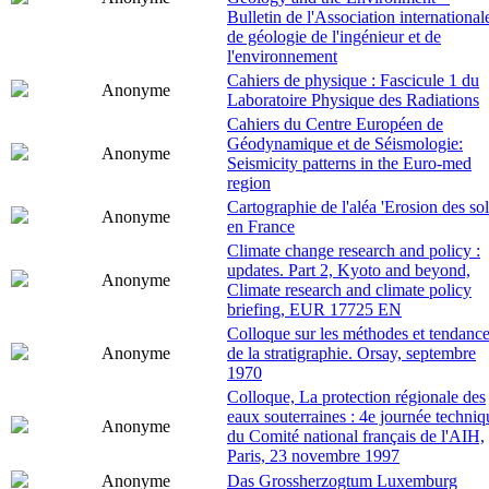
Bulletin de l'Association international
de géologie de l'ingénieur et de
l'environnement
Cahiers de physique : Fascicule 1 du
Anonyme
Laboratoire Physique des Radiations
Cahiers du Centre Européen de
Géodynamique et de Séismologie:
Anonyme
Seismicity patterns in the Euro-med
region
Cartographie de l'aléa 'Erosion des sol
Anonyme
en France
Climate change research and policy :
updates. Part 2, Kyoto and beyond,
Anonyme
Climate research and climate policy
briefing, EUR 17725 EN
Colloque sur les méthodes et tendanc
Anonyme
de la stratigraphie. Orsay, septembre
1970
Colloque, La protection régionale des
eaux souterraines : 4e journée techniq
Anonyme
du Comité national français de l'AIH,
Paris, 23 novembre 1997
Anonyme
Das Grossherzogtum Luxemburg