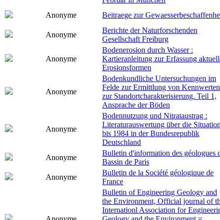
Anonyme
Beitraege zur Gewaesserbeschaffenhe
Berichte der Naturforschenden
Anonyme
Gesellschaft Freiburg
Bodenerosion durch Wasser :
Anonyme
Kartieranleitung zur Erfassung aktuell
Erosionsformen
Bodenkundliche Untersuchungen im
Felde zur Ermittlung von Kennwerten
Anonyme
zur Standortcharakterisierung. Teil 1,
Ansprache der Böden
Bodennutzung und Nitrataustrag :
Literaturauswertung über die Situatio
Anonyme
bis 1984 in der Bundesrepublik
Deutschland
Bulletin d'information des géologues 
Anonyme
Bassin de Paris
Bulletin de la Société géologique de
Anonyme
France
Bulletin of Engineering Geology and
the Environment, Official journal of t
Internationl Association for Engineeri
Anonyme
Geology and the Environment =