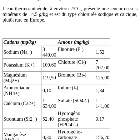
L'eau thermo-minérale, à environ 25°C, présente une teneur en sels
minéraux de 14.5 g/kg et est du type chlorurée sodique et calcique,
plutôt rare en Europe.
Cations (mg/kg)
Anions (mg/kg)
3
Fluorure (F-)
Sodium (Na+)
1,52
440,00
Chlorure (Cl-)
7
Potassium (K+)
109,60
707,00
Magnésium
Bromure (Br-)
119,50
125,90
(Mg2+)
Ammoniaque
Iodure (I-)
0,10
1,34
(NH4+)
1
Sulfate (SO42-)
1
Calcium (Ca2+)
634,00
141,00
Hydrogéno-
Strontium (Sr2+)
52,40
phosphate
0,17
(HPO42-)
Hydrogéno-
Manganèse
0,30
carbonate
156,20