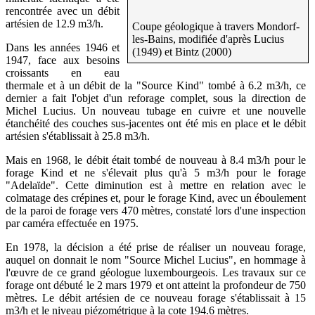
rencontrée avec un débit
artésien de 12.9 m3/h.
Coupe géologique à travers Mondorf-
les-Bains, modifiée d'après Lucius
Dans les années 1946 et
(1949) et Bintz (2000)
1947, face aux besoins
croissants en eau
thermale et à un débit de la "Source Kind" tombé à 6.2 m3/h, ce
dernier a fait l'objet d'un reforage complet, sous la direction de
Michel Lucius. Un nouveau tubage en cuivre et une nouvelle
étanchéité des couches sus-jacentes ont été mis en place et le débit
artésien s'établissait à 25.8 m3/h.
Mais en 1968, le débit était tombé de nouveau à 8.4 m3/h pour le
forage Kind et ne s'élevait plus qu'à 5 m3/h pour le forage
"Adelaïde". Cette diminution est à mettre en relation avec le
colmatage des crépines et, pour le forage Kind, avec un éboulement
de la paroi de forage vers 470 mètres, constaté lors d'une inspection
par caméra effectuée en 1975.
En 1978, la décision a été prise de réaliser un nouveau forage,
auquel on donnait le nom "Source Michel Lucius", en hommage à
l'œuvre de ce grand géologue luxembourgeois. Les travaux sur ce
forage ont débuté le 2 mars 1979 et ont atteint la profondeur de 750
mètres. Le débit artésien de ce nouveau forage s'établissait à 15
m3/h et le niveau piézométrique à la cote 194.6 mètres.