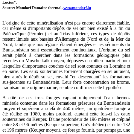
Lucius".
Source: Mondorf Domaine thermal,
www.mondorf.lu
L'origine de cette minéralisation n'est pas encore clairement établie,
car même si d'importants dépôts de sel ont bien existé à la fin du
Paléozoïque (Permien) et au Trias inférieur, ces types de dépôts
restent limités aux bassins d'Allemagne du Nord et de la Mer du
Nord, tandis que nos régions étaient émergées et les sédiments du
Buntsandstein sont essentiellement continentaux. L'origine du sel
serait plutôt à chercher dans les formations géologiques plus
récentes du Muschelkalk moyen, déposées en milieu marin et pour
lesquelles d'importantes couches de sel sont connues en Lorraine et
en Sarre. Les eaux souterraines fortement chargées en sel auraient,
bien après le dépôt su sel, envahi "en descendant" les formations
sus-jacentes su Buntsandstein. Leur forte concentration en brome,
traduisant une origine marine, semble confirmer cette hypothèse.
A côté de ces trois forages captant uniquement l'eau thermo-
minérale contenue dans les formations gréseuses du Buntsandstein
moyen et supérieur au-delà de 460 mètres, un quatrième forage a
été réalisé en 1980, moins profond, captant cette fois-ci les eaux
souterraines du Keuper. D'une profondeur de 196 mètres et crépiné
entre 88 et 96 mètres (Keuper supérieur, Grès rhétien) et entre 132
et 196 mètres (Keuper moyen), ce forage fournit, par pompage, une