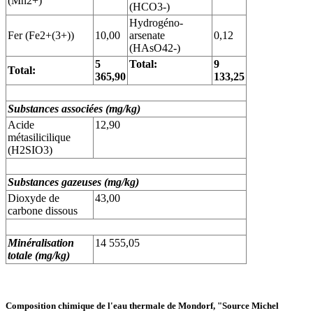
(Mn2+)
(HCO3-)
Hydrogéno-
Fer (Fe2+(3+))
10,00
arsenate
0,12
(HAsO42-)
5
Total:
9
Total:
365,90
133,25
Substances associées (mg/kg)
Acide
12,90
métasilicilique
(H2SIO3)
Substances gazeuses (mg/kg)
Dioxyde de
43,00
carbone dissous
Minéralisation
14 555,05
totale (mg/kg)
Composition chimique de l'eau thermale de Mondorf, "Source Michel