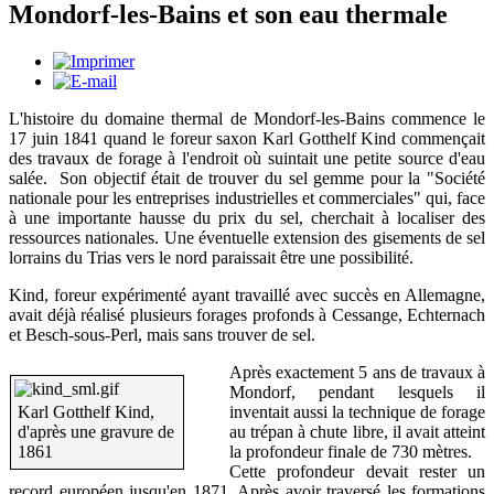
Mondorf-les-Bains et son eau thermale
L'histoire du domaine thermal de Mondorf-les-Bains commence le
17 juin 1841 quand le foreur saxon Karl Gotthelf Kind commençait
des travaux de forage à l'endroit où suintait une petite source d'eau
salée. Son objectif était de trouver du sel gemme pour la "Société
nationale pour les entreprises industrielles et commerciales" qui, face
à une importante hausse du prix du sel, cherchait à localiser des
ressources nationales. Une éventuelle extension des gisements de sel
lorrains du Trias vers le nord paraissait être une possibilité.
Kind, foreur expérimenté ayant travaillé avec succès en Allemagne,
avait déjà réalisé plusieurs forages profonds à Cessange, Echternach
et Besch-sous-Perl, mais sans trouver de sel.
Après exactement 5 ans de travaux à
Mondorf, pendant lesquels il
Karl Gotthelf Kind,
inventait aussi la technique de forage
d'après une gravure de
au trépan à chute libre, il avait atteint
1861
la profondeur finale de 730 mètres.
Cette profondeur devait rester un
record européen jusqu'en 1871. Après avoir traversé les formations