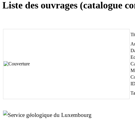
Liste des ouvrages (catalogue 
Ti
Au
Da
Ed
Ca
Mo
Co
I
Ta