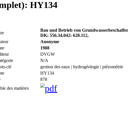
complet): HY134
Bau und Betrieb von Grundwasserbeschaffenh
tre
DK: 556.34.042: 628.112,
teur
Anonyme
te
1988
iteur
DVGW
tégorie
N/A
ts-clé
gestion des eaux | hydrogéologie | piézométrie
te
HY134
D
878
ble des matières