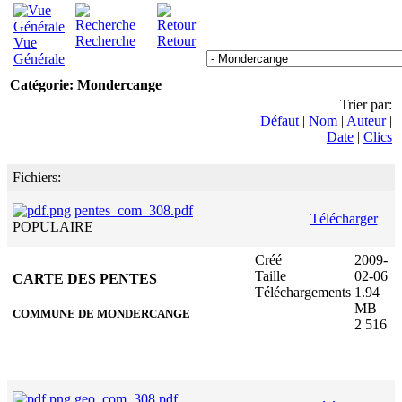
Recherche
Retour
Vue
Générale
Catégorie: Mondercange
Trier par:
Défaut
|
Nom
|
Auteur
|
Date
|
Clics
Fichiers:
pentes_com_308.pdf
Télécharger
POPULAIRE
Créé
2009-
Taille
02-06
CARTE DES PENTES
Téléchargements
1.94
MB
COMMUNE DE MONDERCANGE
2 516
geo_com_308.pdf