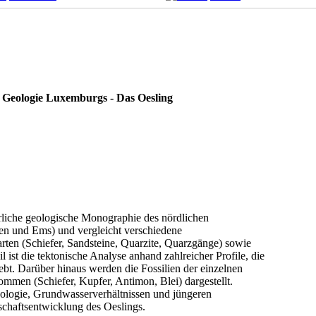
- Geologie Luxemburgs - Das Oesling
rliche geologische Monographie des nördlichen
en und Ems) und vergleicht verschiedene
rten (Schiefer, Sandsteine, Quarzite, Quarzgänge) sowie
 ist die tektonische Analyse anhand zahlreicher Profile, die
ebt. Darüber hinaus werden die Fossilien der einzelnen
mmen (Schiefer, Kupfer, Antimon, Blei) dargestellt.
hologie, Grundwasserverhältnissen und jüngeren
schaftsentwicklung des Oeslings.