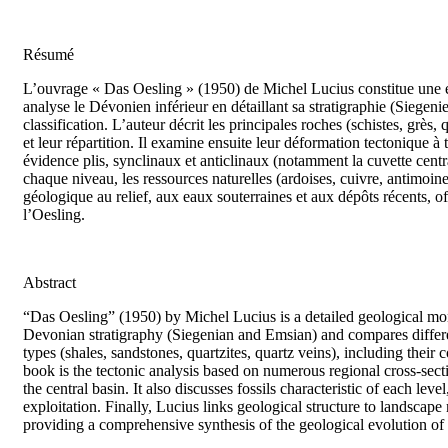
Résumé
L’ouvrage « Das Oesling » (1950) de Michel Lucius constitue une
analyse le Dévonien inférieur en détaillant sa stratigraphie (Siegen
classification. L’auteur décrit les principales roches (schistes, grès, 
et leur répartition. Il examine ensuite leur déformation tectonique à
évidence plis, synclinaux et anticlinaux (notamment la cuvette centra
chaque niveau, les ressources naturelles (ardoises, cuivre, antimoine, 
géologique au relief, aux eaux souterraines et aux dépôts récents, 
l’Oesling.
Abstract
“Das Oesling” (1950) by Michel Lucius is a detailed geological 
Devonian stratigraphy (Siegenian and Emsian) and compares differen
types (shales, sandstones, quartzites, quartz veins), including their 
book is the tectonic analysis based on numerous regional cross-sectio
the central basin. It also discusses fossils characteristic of each leve
exploitation. Finally, Lucius links geological structure to landsca
providing a comprehensive synthesis of the geological evolution of 