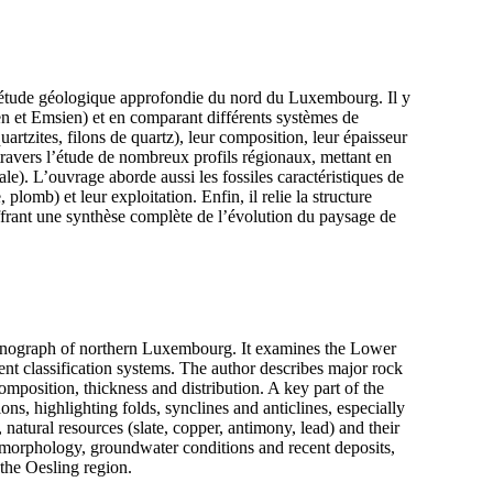
 étude géologique approfondie du nord du Luxembourg. Il y
ien et Emsien) et en comparant différents systèmes de
quartzites, filons de quartz), leur composition, leur épaisseur
 travers l’étude de nombreux profils régionaux, mettant en
le). L’ouvrage aborde aussi les fossiles caractéristiques de
plomb) et leur exploitation. Enfin, il relie la structure
offrant une synthèse complète de l’évolution du paysage de
monograph of northern Luxembourg. It examines the Lower
t classification systems. The author describes major rock
composition, thickness and distribution. A key part of the
ns, highlighting folds, synclines and anticlines, especially
l, natural resources (slate, copper, antimony, lead) and their
pe morphology, groundwater conditions and recent deposits,
the Oesling region.