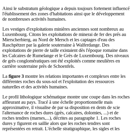
Ainsi le substratum géologique a depuis toujours fortement influencé
l'établissement des zones d'habitations ainsi que le développement
de nombreuses activités humaines.
Les vestiges d'exploitations minières anciennes sont nombreux au
Luxembourg. Citons les exploitations de minerai de fer des prés au
Mierscherbierg, au Nord de Mersch et les captages d'eau des
Raschpëtzer par la galerie souterraine à Walferdange. Des
exploitations de pierre de taille existaient dès l'époque romaine dans
les Calcaires de Rumelange et le Grès de Luxembourg. Des niveaux
de grès conglomératiques ont été exploités comme meulières en
carrière souterraine près de Schoenfels.
La
figure 3
montre les relations importantes et complexes entre les
différentes roches du sous-sol et l'exploitation des ressources
naturelles et des activités humaines.
Le profil lithologique schématique montre une coupe dans les roches
affleurant au pays. Tracé à une échelle proportionnelle mais
approximative, il visualise de par sa disposition en dents de scie
l'alternance de roches dures (grès, calcaires, dolomies, ...) et de
roches tendres (marnes,...), décrites au paragraphe 1. Les roches
dures y figurent en saillie alors que les roches tendres sont
représentées en retrait. L'échelle stratigraphique, les sigles et les