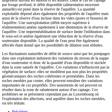
largement suivant les saisons et les années. Dans le cas de captage
par forage profond, le débit disponible (alimentation moyenne
annuelle) est puisé dans la réserve de l'aquifère. La quantité
exploitable dépend alors également des propriétés de l'aquifère mais
aussi de la réserve d'eau incluse dans les vides (pores et fissures) de
l'aquifère. Une surexploitation (débit moyen supérieur à
réalimentation) amène rapidement à une diminution de la réserve de
l'aquifère. Une imperméabilisation de surface limite l'infiltration dans
le sous-sol et amène également une réduction de la réserve d'eau
souterraine disponible. La qualité de l'eau peut être également
affectée étant donné que les possibilités de dilution sont réduites.
Les fluctuations naturelles de débit de source ainsi que les pompages
dans une exploitation induisent des variations du niveau de la nappe
d'eau souterraine et donc de la quantité d'eau disponible et stockée
dans la zone saturée de l'aquifère. Ces variations n'influencent pas la
végétation de surface; elles ne modifient pas non plus les propriétés
géomécaniques des roches cohérentes et perméables. Dans les
roches meubles par contre, elles peuvent entraîner des variations
importantes de ces propriétés. Des tassements de sol peuvent en
résulter dans la zone de rabattement autour d'un captage. Ces
problèmes ne se présentent cependant pas au Luxembourg où
l'exploitation des alluvions, seul aquifère dans les roches meubles,
est très réduite.
Précédent